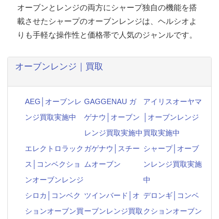
オーブンとレンジの両方にシャープ独自の機能を搭
載させたシャープのオーブンレンジは、ヘルシオよ
りも手軽な操作性と価格帯で人気のジャンルです。
オーブンレンジ｜買取
AEG│オーブンレ
GAGGENAU ガ
アイリスオーヤマ
ンジ買取実施中
ゲナウ│オーブン
│オーブンレンジ
レンジ買取実施中
買取実施中
エレクトロラック
ガゲナウ│スチー
シャープ│オーブ
ス│コンベクショ
ムオーブン
ンレンジ買取実施
ンオーブンレンジ
中
シロカ│コンベク
ツインバード│オ
デロンギ│コンベ
ションオーブン買
ーブンレンジ買取
クションオーブン