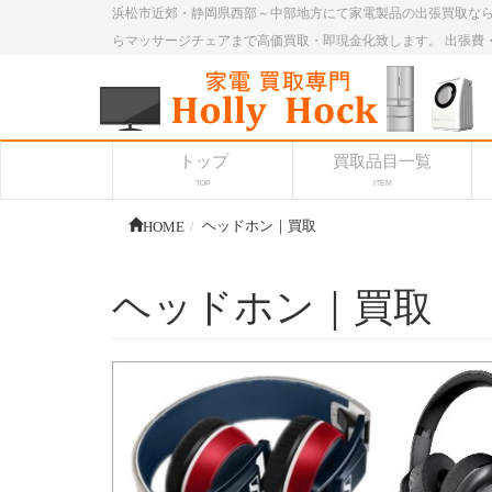
浜松市近郊・静岡県西部～中部地方にて家電製品の出張買取なら
らマッサージチェアまで高価買取・即現金化致します。 出張費
トップ
買取品目一覧
TOP
ITEM
HOME
ヘッドホン｜買取
ヘッドホン｜買取