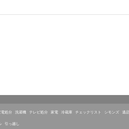
家電処分
洗濯機
テレビ処分
家電
冷蔵庫
チェックリスト
シモンズ
遺
ル
引っ越し