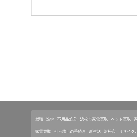
就職
進学
不用品処分
浜松市家電買取
ベッド買取
家電買取
引っ越しの手続き
新生活
浜松市
リサイク