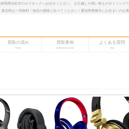
静岡県浜松市のホリホックへお任せください。 お引越しや買い替えのタイミング
・査定料は一切無料！他店の価格と比べてください！愛知県豊橋市にお住まいのお
買取の流れ
買取事例
よくある質問
FLOW
PURCHASE CASE
FAQ