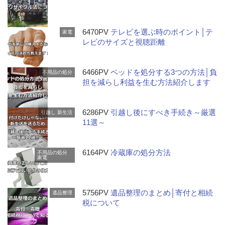
6470PV
テレビを選ぶ時のポイント│テ
家電
レビのサイズと視聴距離
6466PV
ベッドを処分する3つの方法│負
不用品の処分
担を減らし利益を生む方法紹介します
6286PV
引越し後にすべき手続き～厳選
引越し
新生活
11選～
6164PV
冷蔵庫の処分方法
不用品の処分
家電
5756PV
遺品整理のまとめ│寄付と相続
遺品整理
税について