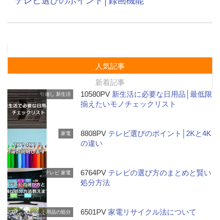
テレビ選びのポイント│録画機能
人気記事
新着記事
10580PV
新生活に必要な日用品│最低限
引越し
新生活
揃えたいモノチェックリスト
8808PV
テレビ選びのポイント│2Kと4K
家電
の違い
6764PV
テレビの選び方のまとめと賢い
テレビ
家電
処分方法
6501PV
家電リサイクル法について
不用品の処分