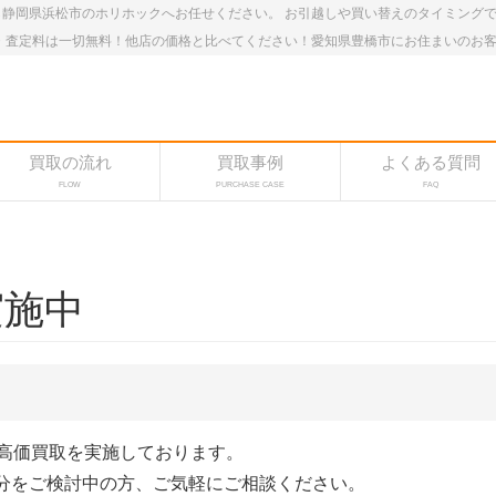
静岡県浜松市のホリホックへお任せください。 お引越しや買い替えのタイミング
・査定料は一切無料！他店の価格と比べてください！愛知県豊橋市にお住まいのお
買取の流れ
買取事例
よくある質問
FLOW
PURCHASE CASE
FAQ
実施中
の高価買取を実施しております。
分をご検討中の方、ご気軽にご相談ください。