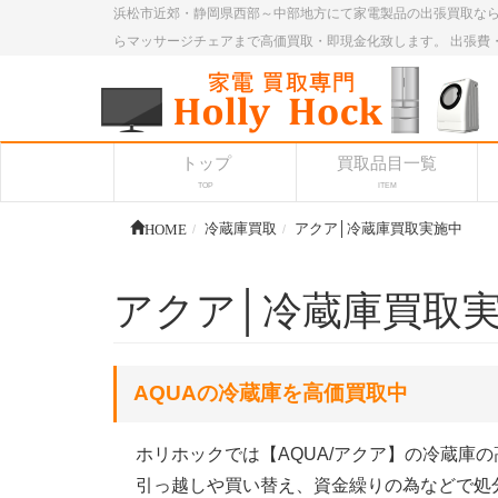
浜松市近郊・静岡県西部～中部地方にて家電製品の出張買取なら
らマッサージチェアまで高価買取・即現金化致します。 出張費
トップ
買取品目一覧
TOP
ITEM
HOME
冷蔵庫買取
アクア│冷蔵庫買取実施中
アクア│冷蔵庫買取
AQUAの冷蔵庫を高価買取中
ホリホックでは【AQUA/アクア】の冷蔵庫
引っ越しや買い替え、資金繰りの為などで処