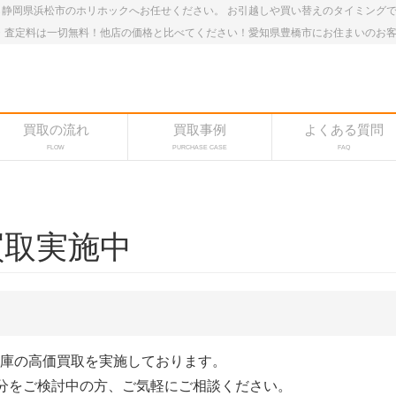
静岡県浜松市のホリホックへお任せください。 お引越しや買い替えのタイミング
・査定料は一切無料！他店の価格と比べてください！愛知県豊橋市にお住まいのお
買取の流れ
買取事例
よくある質問
FLOW
PURCHASE CASE
FAQ
買取実施中
冷蔵庫の高価買取を実施しております。
分をご検討中の方、ご気軽にご相談ください。