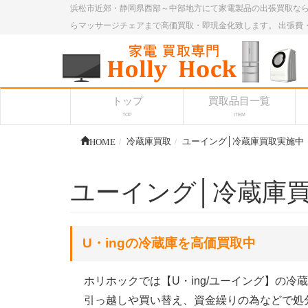
浜松市近郊・静岡県西部～中部地方にて家電製品の出張買取なら
らマッサージチェアまで高価買取・即現金化致します。 出張費
トップ
買取品目一覧
TOP
ITEM
HOME
冷蔵庫買取
ユーイング│冷蔵庫買取実施中
ユーイング│冷蔵庫
U・ingの冷蔵庫を高価買取中
ホリホックでは【U・ing/ユーイング】の
引っ越しや買い替え、資金繰りの為などで処