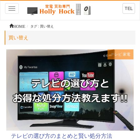
TEL
Toggle
navigation
HOME
タグ : 買い替え
買い替え
テレビ
家電
テレビの選び方のまとめと賢い処分方法