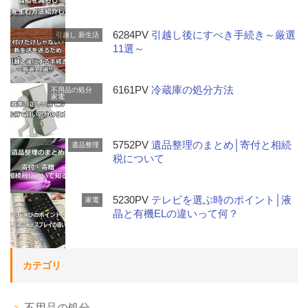
6284PV
引越し後にすべき手続き～厳選
引越し
新生活
11選～
6161PV
冷蔵庫の処分方法
不用品の処分
家電
5752PV
遺品整理のまとめ│寄付と相続
遺品整理
税について
5230PV
テレビを選ぶ時のポイント│液
家電
晶と有機ELの違いって何？
カテゴリ
不用品の処分