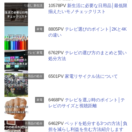
10578PV
新生活に必要な日用品│最低限
引越し
新生活
揃えたいモノチェックリスト
8805PV
テレビ選びのポイント│2Kと4K
家電
の違い
6762PV
テレビの選び方のまとめと賢い
テレビ
家電
処分方法
6501PV
家電リサイクル法について
不用品の処分
6468PV
テレビを選ぶ時のポイント│テ
家電
レビのサイズと視聴距離
6462PV
ベッドを処分する3つの方法│負
不用品の処分
担を減らし利益を生む方法紹介します