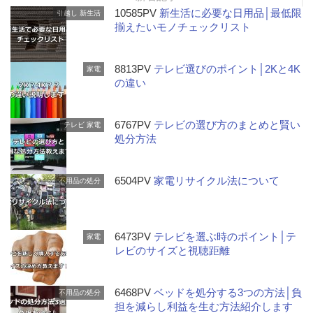
10585PV
新生活に必要な日用品│最低限
引越し
新生活
揃えたいモノチェックリスト
8813PV
テレビ選びのポイント│2Kと4K
家電
の違い
6767PV
テレビの選び方のまとめと賢い
テレビ
家電
処分方法
6504PV
家電リサイクル法について
不用品の処分
6473PV
テレビを選ぶ時のポイント│テ
家電
レビのサイズと視聴距離
6468PV
ベッドを処分する3つの方法│負
不用品の処分
担を減らし利益を生む方法紹介します