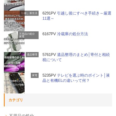
6291PV
引越し後にすべき手続き～厳選
引越し
新生活
11選～
6167PV
冷蔵庫の処分方法
不用品の処分
家電
5761PV
遺品整理のまとめ│寄付と相続
遺品整理
税について
5235PV
テレビを選ぶ時のポイント│液
家電
晶と有機ELの違いって何？
カテゴリ
不用品の処分