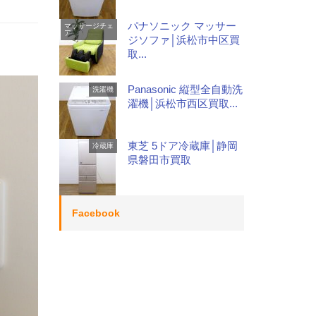
パナソニック マッサー
マッサージチェ
ア
ジソファ│浜松市中区買
取...
Panasonic 縦型全自動洗
洗濯機
濯機│浜松市西区買取...
東芝 5ドア冷蔵庫│静岡
冷蔵庫
県磐田市買取
Facebook