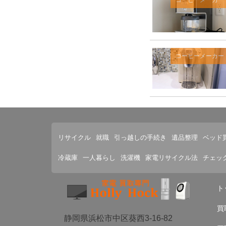
コーヒーメーカー
リサイクル
就職
引っ越しの手続き
遺品整理
ベッド
冷蔵庫
一人暮らし
洗濯機
家電リサイクル法
チェッ
ト
買
静岡県浜松市中区葵西3-16-82