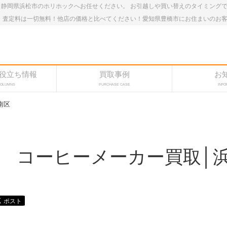
静岡県浜松市のホリホックへお任せください。 お引越しや買い替えのタイミング
・査定料は一切無料！他店の価格と比べてください！愛知県豊橋市にお住まいのお
役立ち情報
買取事例
お
COLUMNS
PURCHASE CASE
INFO
南区
 コーヒーメーカー買取│