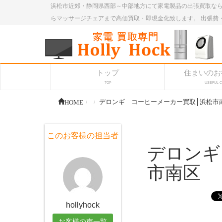
浜松市近郊・静岡県西部～中部地方にて家電製品の出張買取なら
らマッサージチェアまで高価買取・即現金化致します。 出張費
トップ
住まいのお
TOP
USEFUL 
HOME
デロンギ コーヒーメーカー買取│浜松市
このお客様の担当者
デロンギ
市南区
hollyhock
お客様の声一覧