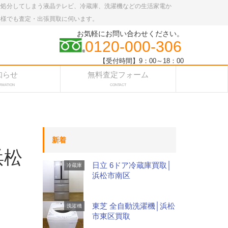
で処分してしまう液晶テレビ、冷蔵庫、洗濯機などの生活家電か
客様でも査定・出張買取に伺います。
お気軽にお問い合わせください。
0120-000-306
【受付時間】9：00～18：00
知らせ
無料査定フォーム
RMATION
CONTACT
新着
浜松
日立 6ドア冷蔵庫買取│
冷蔵庫
浜松市南区
東芝 全自動洗濯機│浜松
洗濯機
市東区買取